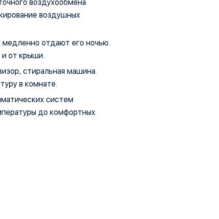
точного воздухообмена
окирование воздушных
 и медленно отдают его ночью.
 и от крыши.
визор, стиральная машина.
уру в комнате.
иматических систем
емпературы до комфортных