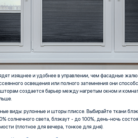
дят изящнее и удобнее в управлении, чем фасадные жалю
ассеянного освещения или полного затемнения они спосо
 шторам создается барьер между нагретым окном и комна
льше.
е виды: рулонные и шторы плиссе. Выбирайте ткани блэка
0% солнечного света, блэкаут - до 100%, день-ночь состоя
ости (плотное для вечера, тонкое для дня).