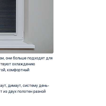
зи, они больше подходят для
бствуют охлаждению
той, комфортный
ут, димаут, систему день-
т из двух полотен разной