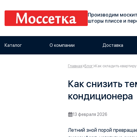
Производим москит
шторы плиссе и пе
Каталог
О компании
Доставка
Главная
Блог
Как охладить квартиру
Как снизить те
кондиционера
13 февраля 2026
Летний зной порой превращае