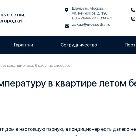
Шоурум:
Москва,
ул. Речников, д. 19,
ные сетки,
БЦ «Речники», этаж 1
регородки
zakaz@mossetka.ru
Гарантии
Сотрудничество
Порт
 без кондиционера: 6 рабочих способов
мпературу в квартире летом б
т дом в настоящую парную, а кондиционер есть далеко не