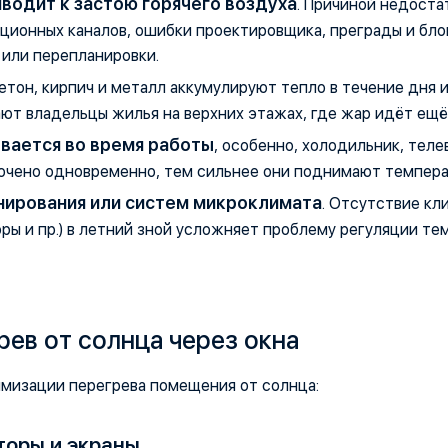
иводит к застою горячего воздуха
. Причиной недоста
яционных каналов, ошибки проектировщика, преграды и бл
 или перепланировки.
Бетон, кирпич и металл аккумулируют тепло в течение дня
ют владельцы жилья на верхних этажах, где жар идёт ещё
евается во время работы
, особенно, холодильник, теле
ючено одновременно, тем сильнее они поднимают температ
нирования или систем микроклимата
. Отсутствие кл
ры и пр.) в летний зной усложняет проблему регуляции т
рев от солнца через окна
имизации перегрева помещения от солнца:
торы и экраны