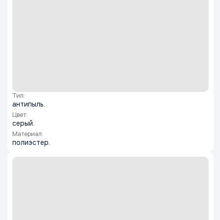
Тип:
антипыль.
Цвет:
серый.
Материал:
полиэстер.