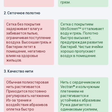
грязи.
2. Сеточное полотно
Сетка без покрытия
Сетка с покрытием
задерживает влагу и
IdroScreen™ отталкивает
забивается пылью,
воду и грязь. Полотно
ограничивая поступление
быстро высыхает,
воздуха. Высохшая грязь и
предупреждая развитие
бактерии летят в
бактерий. Чистые ячейки
помещение, негативно
хорошо пропускают
влияя на здоровье
воздух в помещение.
жильцов.
3. Качество нити
Обычная полиэстеровая
Нить с сердечником из
нить растягивается.
Vectran® и кольчужным
Приходится постоянно
плетением не
регулировать натяжение.
растягивается и
Из-за трения и
устойчива к абразивам.
воздействия абразивов
Ручка двигается с
оплетка быстро
одинаковым усилием,