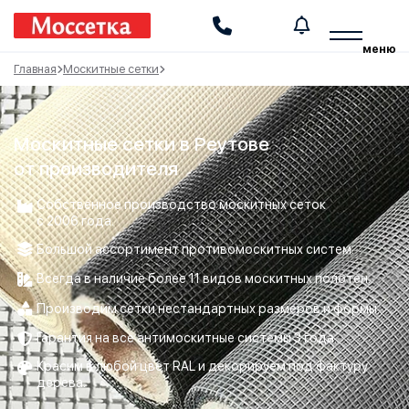
Производство и установка москитных сеток
меню
Главная
Москитные сетки
Москитные сетки в Реутове
от производителя
Собственное производство москитных сеток
с 2006 года.
Большой ассортимент противомоскитных систем.
Всегда в наличие более 11 видов москитных полотен.
Производим сетки нестандартных размеров и формы.
Гарантия на все антимоскитные системы 3 года.
Красим в любой цвет RAL и декорируем под фактуру
дерева.